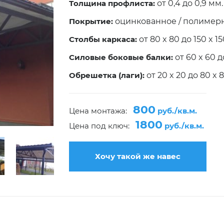
Толщина профлиста:
от 0,4 до 0,9 мм.
Покрытие:
оцинкованное / полимер
Столбы каркаса:
от 80 x 80 до 150 x 1
Силовые боковые балки:
от 60 x 60 д
Обрешетка (лаги):
от 20 x 20 до 80 x 
800
Цена монтажа:
руб./кв.м.
1800
Цена под ключ:
руб./кв.м.
Хочу такой же навес