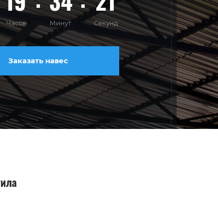
19
34
20
Часов
Минут
Секунд
Заказать навес
тила