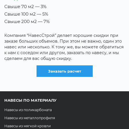
Свыше 70 м2 — 3%
В
Свыше 100 м2 — 5%
Т
Свыше 200 м2 — 7%
Е
н
Компания “НавесСтрой” делает хорошие скидки при
х
заказе больших объемов. При этом не важно, один это
д
навес или несколько. К тому же, вы можете обратиться
с
к нам с соседом или другом, заказать по навесу, и мы
сделаем для вас общую скидку.
Заказать расчет
НАВЕСЫ ПО МАТЕРИАЛУ
Навесы из поликарбоната
Навесы из металлопрофиля
Навесы из мягкой кровли