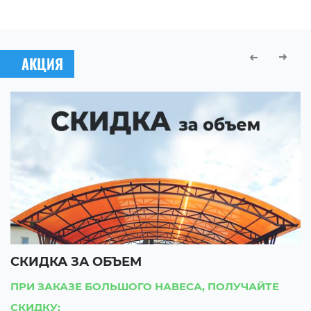
АКЦИЯ
СКИДКА ЗА ОБЪЕМ
С
ПРИ ЗАКАЗЕ БОЛЬШОГО НАВЕСА, ПОЛУЧАЙТЕ
П
СКИДКУ:
С