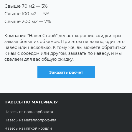
Свыше 70 м2 — 3%
В
Свыше 100 м2 — 5%
Т
Свыше 200 м2 — 7%
Е
н
Компания “НавесСтрой” делает хорошие скидки при
х
заказе больших объемов. При этом не важно, один это
д
навес или несколько. К тому же, вы можете обратиться
с
к нам с соседом или другом, заказать по навесу, и мы
сделаем для вас общую скидку.
Заказать расчет
НАВЕСЫ ПО МАТЕРИАЛУ
Навесы из поликарбоната
Навесы из металлопрофиля
Навесы из мягкой кровли